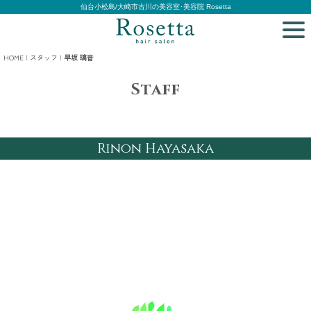
仙台小松島/大崎市古川の美容室･美容院 Rosetta
HOME
|
スタッフ
|
早坂 璃音
Staff
Rinon Hayasaka