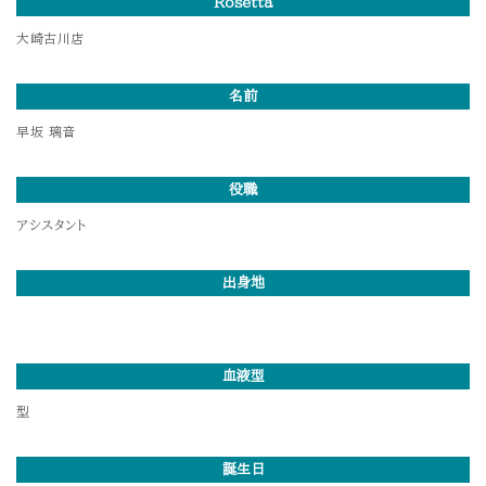
Rosetta
大崎古川店
名前
早坂 璃音
役職
アシスタント
出身地
血液型
型
誕生日